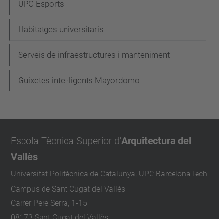
UPC Esports
Habitatges universitaris
Serveis de infraestructures i manteniment
Guixetes intel·ligents Mayordomo
Escola Tècnica Superior d'
Arquitectura del
Vallès
Universitat Politècnica de Catalunya, UPC BarcelonaTech
Campus de Sant Cugat del Vallès
Carrer Pere Serra, 1-15
08173 Sant Cugat del Vallès