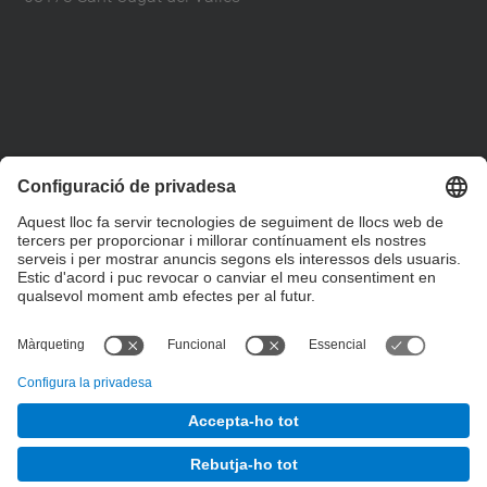
+34 93 401 79 00
etsav@upc.edu
contacte
on som
segueix-nos
© UPC
Escola Tècnica Superior d'Arquitectura del Vallès
Desenvolupat amb