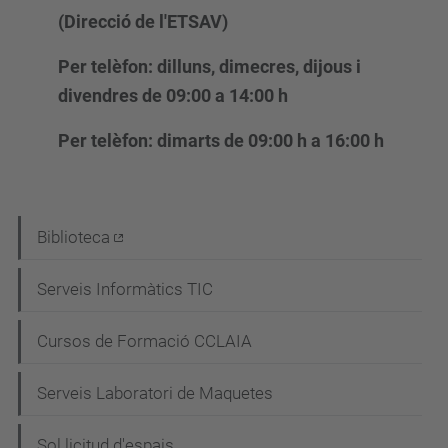
(Direcció de l'ETSAV)
Per telèfon:
dilluns, dimecres, dijous i
divendres de 09:00 a 14:00 h
Per telèfon: dimarts de 09:00 h a 16:00 h
N
Biblioteca
a
Serveis Informàtics TIC
v
e
Cursos de Formació CCLAIA
g
Serveis Laboratori de Maquetes
a
c
Sol.licitud d'espais