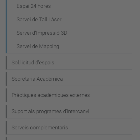
i
Espai 24 hores
ó
Servei de Tall Làser
Servei d’Impressió 3D
Servei de Mapping
Sol.licitud d'espais
Secretaria Acadèmica
Pràctiques acadèmiques externes
Suport als programes d'intercanvi
Serveis complementaris