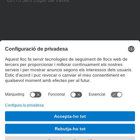
08173 Sant Cugat del Vallès
+34 93 401 79 00
etsav@upc.edu
contacte
on som
segueix-nos
© UPC
Escola Tècnica Superior d'Arquitectura del Vallès
Desenvolupat amb