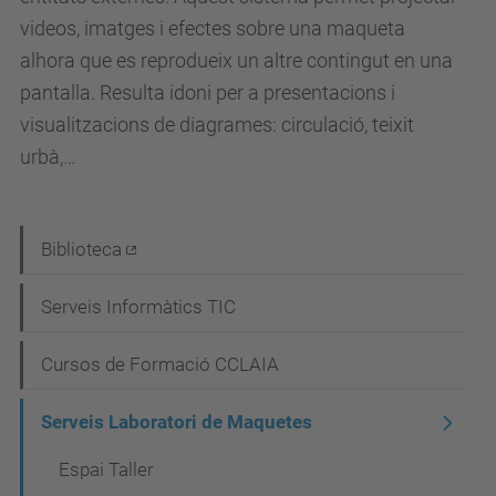
videos, imatges i efectes sobre una maqueta
alhora que es reprodueix un altre contingut en una
pantalla. Resulta idoni per a presentacions i
visualitzacions de diagrames: circulació, teixit
urbà,…
N
Biblioteca
a
Serveis Informàtics TIC
v
e
Cursos de Formació CCLAIA
g
Serveis Laboratori de Maquetes
a
c
Espai Taller