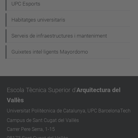
UPC Esports
Habitatges universitaris
Serveis de infraestructures i manteniment
Guixetes intel·ligents Mayordomo
Escola Tècnica Superior d'
Arquitectura del
Vallès
Universitat Politècnica de Catalunya, UPC BarcelonaTech
Campus de Sant Cugat del Vallès
Carrer Pere Serra, 1-15