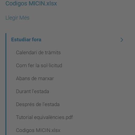
Codigos MICIN.xlsx
Llegir Més
N
Estudiar fora
a
Calendari de tràmits
v
Com fer la sol·licitud
e
Abans de marxar
g
a
Durant l'estada
c
Després de l'estada
i
Tutorial equivalències.pdf
ó
Codigos MICIN.xlsx