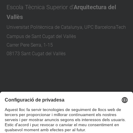
Escola Tècnica Superior d'
Arquitectura del
Vallès
Universitat Politècnica de Catalunya, UPC BarcelonaTech
Campus de Sant Cugat del Vallès
Carrer Pere Serra, 1-15
08173 Sant Cugat del Vallès
+34 93 401 79 00
etsav@upc.edu
contacte
on som