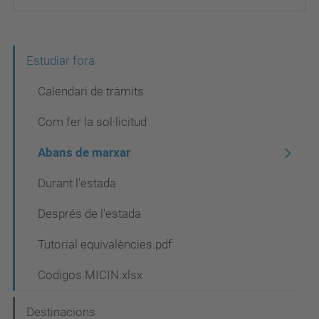
N
Estudiar fora
a
Calendari de tràmits
v
Com fer la sol·licitud
e
Abans de marxar
g
a
Durant l'estada
c
Després de l'estada
i
Tutorial equivalències.pdf
ó
Codigos MICIN.xlsx
Destinacions