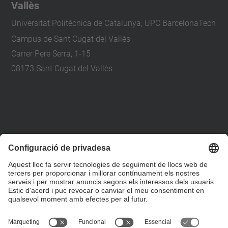
Vallès
Universitat Politècnica de Catalunya, UPC BarcelonaTech
Campus de Sant Cugat del Vallès
Carrer Pere Serra, 1-15
08173 Sant Cugat del Vallès
+34 93 401 79 00
etsav@upc.edu
contacte
on som
segueix-nos