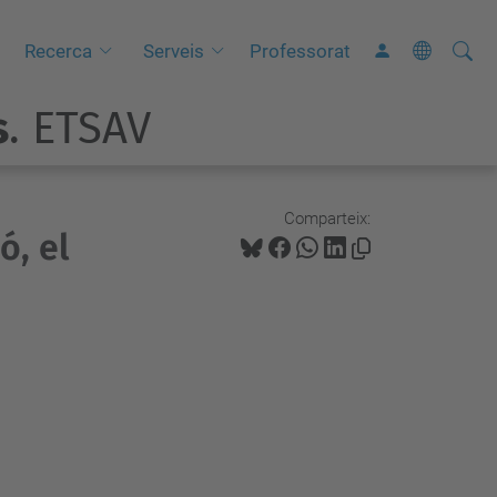
Cerca
C
Recerca
Serveis
Professorat
e
s
. ETSAV
r
c
a
a
Comparteix:
ó, el
v
a
n
ç
a
d
a
…