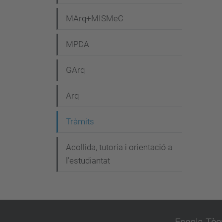
i
MArq+MISMeC
ó
MPDA
GArq
Arq
Tràmits
Acollida, tutoria i orientació a
l'estudiantat