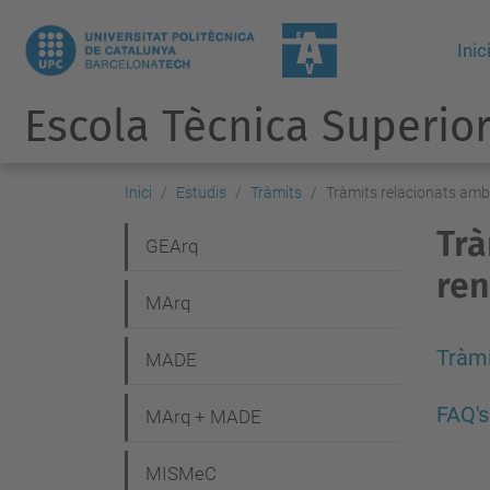
Inic
Escola Tècnica Superior
Inici
Estudis
Tràmits
Tràmits relacionats amb 
Trà
N
GEArq
ren
a
MArq
v
e
Tràmi
MADE
g
FAQ's
MArq + MADE
a
c
MISMeC