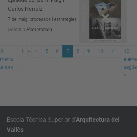
Carlos Herraiz
7 de maig, processos i estratègies
Ubicat a
Hemeroteca
...
10
1
4
5
6
7
8
9
10
11
10
ements
eleme
teriors
següe
>
Escola Tècnica Superior d'
Arquitectura del
Vallès