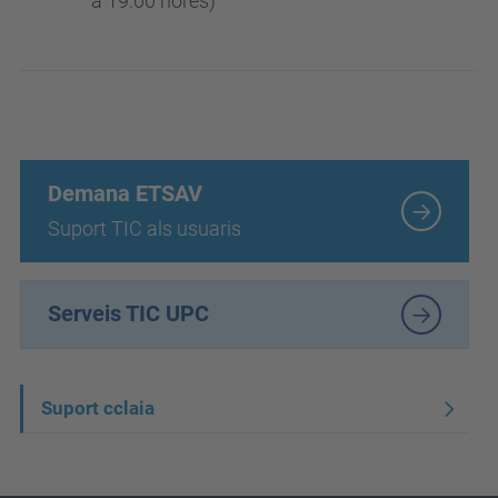
a 19:00 hores)
Demana ETSAV
Suport TIC als usuaris
Serveis TIC UPC
N
Suport cclaia
a
v