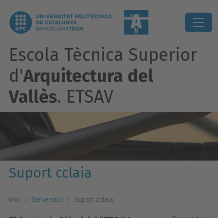
Escola Tècnica Superior
d'
Arquitectura del
Vallès
. ETSAV
Suport cclaia
Inici
Serveisscv
Suport cclaia