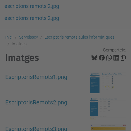
escriptoris remots 2.jpg
escriptoris remots 2.jpg
Inici
Serveisscv
Escriptoris remots aules informàtiques
Imatges
Comparteix:
Imatges
EscriptorisRemots1.png
EscriptorisRemots2.png
EscriptorisRemots3.png