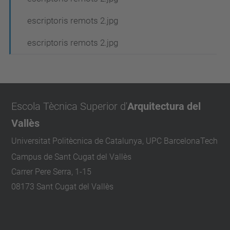
e
escriptoris remots 2.jpg
g
a
escriptoris remots 2.jpg
c
i
ó
Escola Tècnica Superior d'
Arquitectura del
Vallès
Universitat Politècnica de Catalunya, UPC BarcelonaTech
Campus de Sant Cugat del Vallès
Carrer Pere Serra, 1-15
08173 Sant Cugat del Vallès