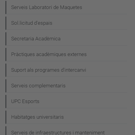
g
Serveis Laboratori de Maquetes
a
c
Sol.licitud d'espais
i
Secretaria Acadèmica
ó
Pràctiques acadèmiques externes
Suport als programes d'intercanvi
Serveis complementaris
UPC Esports
Habitatges universitaris
Serveis de infraestructures i manteniment