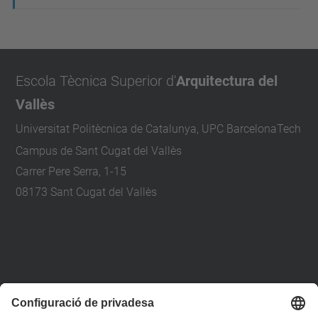
Escola Tècnica Superior d'
Arquitectura del
Vallès
Universitat Politècnica de Catalunya, UPC BarcelonaTech
Campus de Sant Cugat del Vallès
Carrer Pere Serra, 1-15
08173 Sant Cugat del Vallès
+34 93 401 79 00