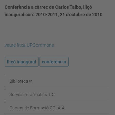
Conferència a càrrec de Carlos Taibo, lliçó
inaugural curs 2010-2011, 21 d'octubre de 2010
veure fitxa UPCommons
lliçó inaugural
conferència
N
Biblioteca
a
Serveis Informàtics TIC
v
e
Cursos de Formació CCLAIA