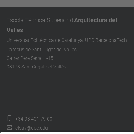
Escola Tècnica Superior d'
Arquitectura del
Vallès
Universitat Politècnica de Catalunya, UPC BarcelonaTech
Campus de Sant Cugat del Vallès
Carrer Pere Serra, 1-15
08173 Sant Cugat del Vallès
+34 93 401 79 00
etsav@upc.edu