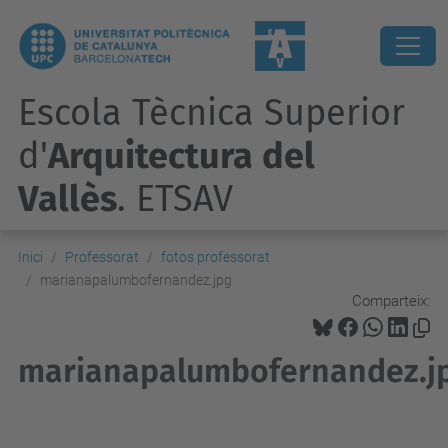
Escola Tècnica Superior
d'
Arquitectura del
Vallès
. ETSAV
Inici
Professorat
fotos professorat
marianapalumbofernandez.jpg
Comparteix:
marianapalumbofernandez.j