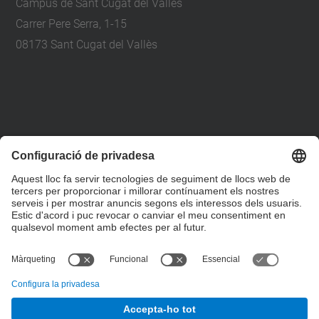
Campus de Sant Cugat del Vallès
Carrer Pere Serra, 1-15
08173 Sant Cugat del Vallès
+34 93 401 79 00
etsav@upc.edu
contacte
on som
segueix-nos
© UPC
Escola Tècnica Superior d'Arquitectura del Vallès