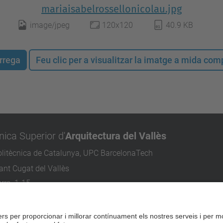
mariaisabelrossellonicolau.jpg
image/jpeg
120x120
40.9 KB
rrega
Feu clic per a visualitzar la imatge a mida co
nica Superior d'
Arquitectura del Vallès
olitècnica de Catalunya, UPC BarcelonaTech
nt Cugat del Vallès
rra, 1-15
ugat del Vallès