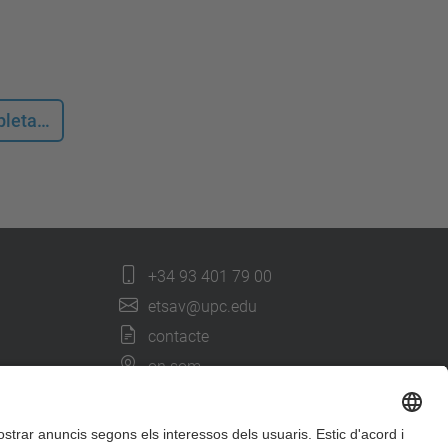
mpleta…
+34 93 401 79 00
etsav@upc.edu
contacte
on som
segueix-nos