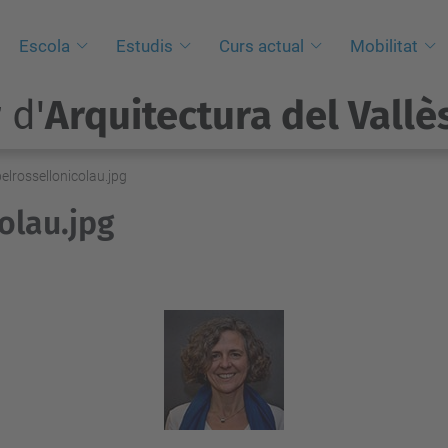
Escola
Estudis
Curs actual
Mobilitat
 d'
Arquitectura del Vallè
elrossellonicolau.jpg
olau.jpg