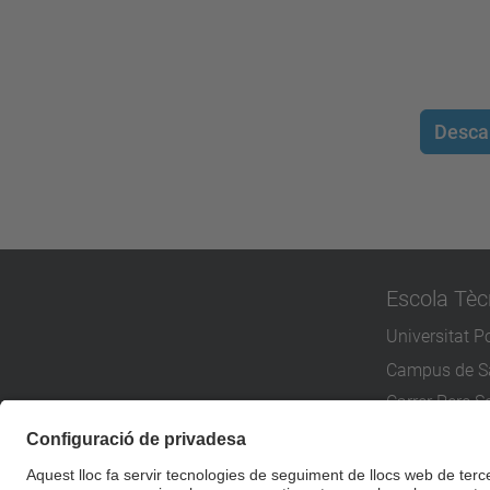
Desca
Escola Tèc
Universitat P
Campus de Sa
Carrer Pere Se
08173 Sant C