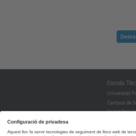
Desca
Escola Tèc
Universitat P
Campus de Sa
Carrer Pere Se
08173 Sant C