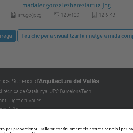
madalengonzalezbereziartua.jpg
image/jpeg
120x120
12.6 KB
rrega
Feu clic per a visualitzar la imatge a mida co
nica Superior d'
Arquitectura del Vallès
olitècnica de Catalunya, UPC BarcelonaTech
nt Cugat del Vallès
rra, 1-15
ugat del Vallès