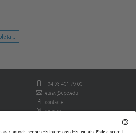
mpleta…
+34 93 401 79 00
etsav@upc.edu
contacte
on som
segueix-nos