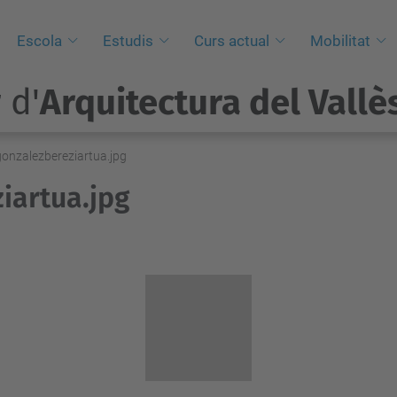
Escola
Estudis
Curs actual
Mobilitat
 d'
Arquitectura del Vallè
onzalezbereziartua.jpg
iartua.jpg