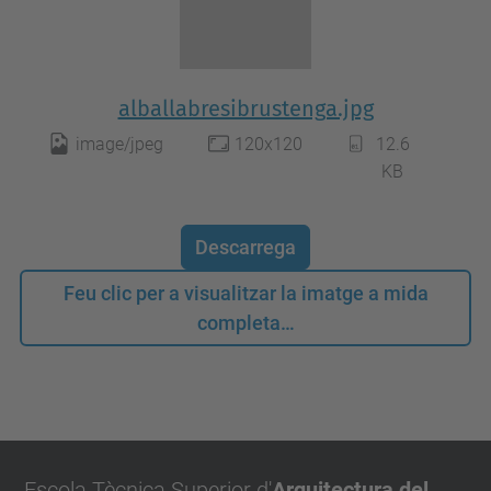
alballabresibrustenga.jpg
image/jpeg
120x120
12.6
KB
Descarrega
Feu clic per a visualitzar la imatge a mida
completa…
Escola Tècnica Superior d'
Arquitectura del