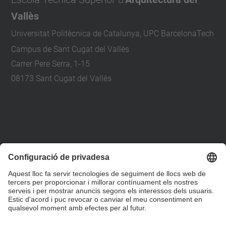
Vallès
Universitat Politècnica de Catalunya, UPC BarcelonaTech
Campus de Sant Cugat del Vallès
Carrer Pere Serra, 1-15
08173 Sant Cugat del Vallès
+34 93 401 79 00
etsav@upc.edu
contacte
on som