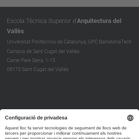
Escola Tècnica Superior d'
Arquitectura del
Vallès
Universitat Politècnica de Catalunya, UPC BarcelonaTech
Campus de Sant Cugat del Vallès
Carrer Pere Serra, 1-15
08173 Sant Cugat del Vallès
+34 93 401 79 00
etsav@upc.edu