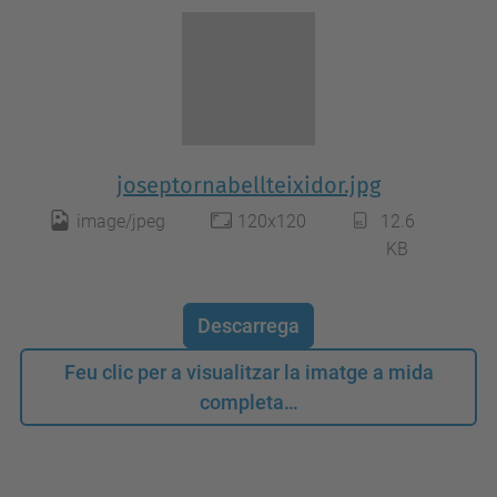
joseptornabellteixidor.jpg
image/jpeg
120x120
12.6
KB
Descarrega
Feu clic per a visualitzar la imatge a mida
completa…