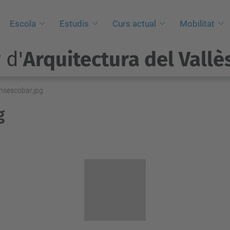
Escola
Estudis
Curs actual
Mobilitat
 d'
Arquitectura del Vallè
ansescobar.jpg
g