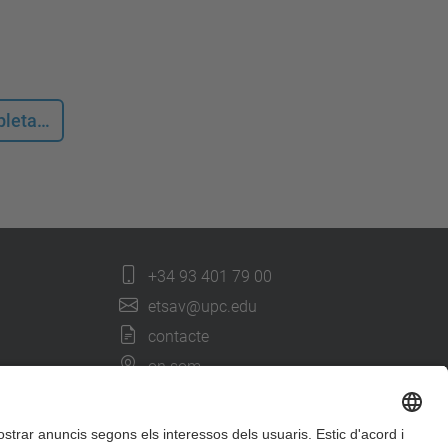
mpleta…
+34 93 401 79 00
etsav@upc.edu
contacte
on som
segueix-nos