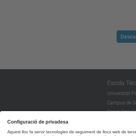
Desca
Escola Tèc
Universitat P
Campus de Sa
Carrer Pere Se
08173 Sant C