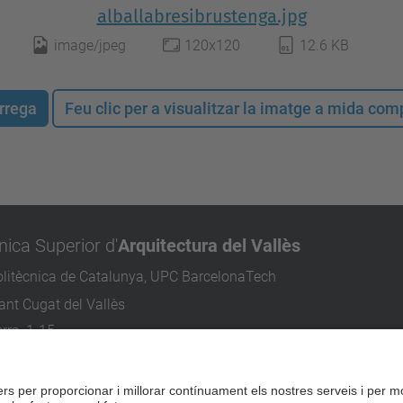
alballabresibrustenga.jpg
image/jpeg
120x120
12.6 KB
rrega
Feu clic per a visualitzar la imatge a mida co
nica Superior d'
Arquitectura del Vallès
olitècnica de Catalunya, UPC BarcelonaTech
nt Cugat del Vallès
rra, 1-15
ugat del Vallès