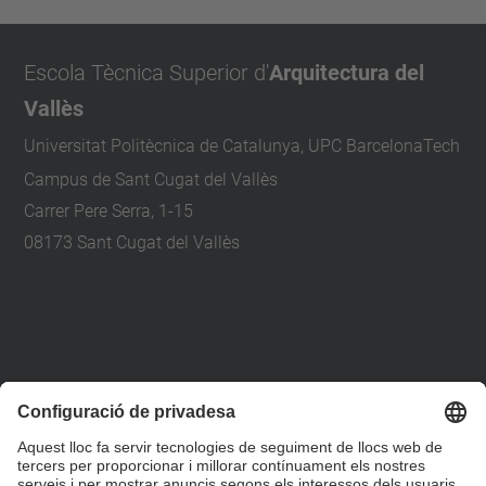
Escola Tècnica Superior d'
Arquitectura del
Vallès
Universitat Politècnica de Catalunya, UPC BarcelonaTech
Campus de Sant Cugat del Vallès
Carrer Pere Serra, 1-15
08173 Sant Cugat del Vallès
+34 93 401 79 00
etsav@upc.edu