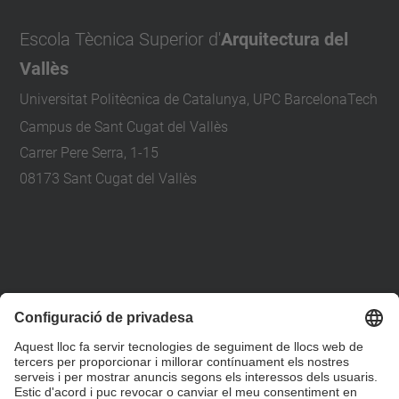
Escola Tècnica Superior d'
Arquitectura del
Vallès
Universitat Politècnica de Catalunya, UPC BarcelonaTech
Campus de Sant Cugat del Vallès
Carrer Pere Serra, 1-15
08173 Sant Cugat del Vallès
+34 93 401 79 00
etsav@upc.edu
contacte