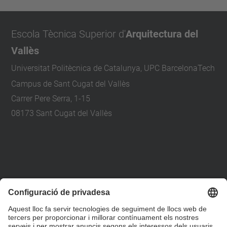
Escola Tècnica Superior d'
Arquitectura del
Vallès
Universitat Politècnica de Catalunya, UPC BarcelonaTech
Campus de Sant Cugat del Vallès
Carrer Pere Serra, 1-15
08173 Sant Cugat del Vallès
+34 93 401 79 00
etsav@upc.edu