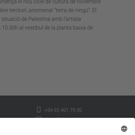
comença el nou cicle de cultura de novembre
re territori, anomenat "terra de ningú". El
a situació de Palestina amb l'artista
0:30h al vestíbul de la planta baixa de
+34 93 401 79 00
etsav@upc.edu
contacte