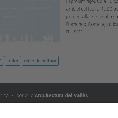
El pròxim dijous dia 10 
amb el col·lectiu RUSC sob
primer taller serà sobre l
Domènec. Comença a les 1
l'ETSAV.
C
taller
cicle de cultura
nica Superior d'
Arquitectura del Vallès
olitècnica de Catalunya, UPC BarcelonaTech
nt Cugat del Vallès