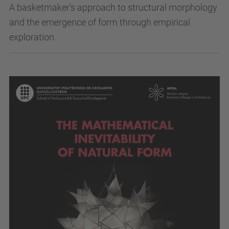
A basketmaker’s approach to structural morphology
and the emergence of form through empirical
exploration.