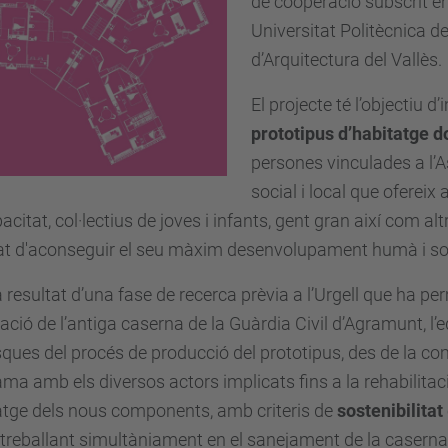
de cooperació subscrit ent
Universitat Politècnica de
d’Arquitectura del Vallès.
El projecte té l’objectiu d
prototipus d’habitatge d
persones vinculades a l’As
social i local que oferei
acitat, col·lectius de joves i infants, gent gran així com alt
tat d'aconseguir el seu màxim desenvolupament humà i soc
resultat d’una fase de recerca prèvia a l’Urgell que ha per
ció de l’antiga caserna de la Guàrdia Civil d’Agramunt, l’eq
sques del procés de producció del prototipus, des de la com
ma amb els diversos actors implicats fins a la rehabilitació b
tge dels nous components, amb criteris de
sostenibilitat
 treballant simultàniament en el sanejament de la caserna i