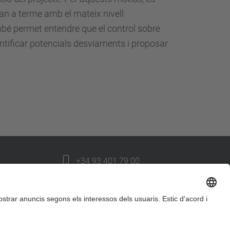
an a terme amb el mateix nivell
ambé permet entendre que el control sobre
ntificar potencials desviaments i proposar
+34 93 401 79 00
etsav@upc.edu
contacte
on som
segueix-nos