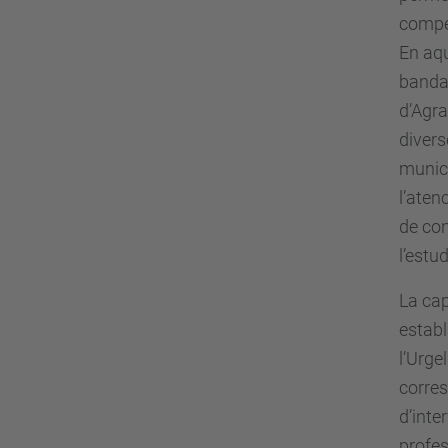
compet
En aqu
banda,
d’Agr
divers
munici
l’aten
de con
l’estu
La cap
establ
l’Urge
corres
d’inte
profes