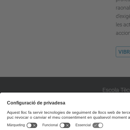
raonab
d’exig
les ac
accion
VIB
Escola Tèc
Universitat P
Campus de Sa
Carrer Pere Se
08173 Sant C