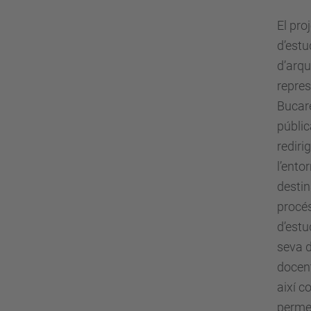
El pro
d’estu
d’arqu
repres
Bucare
públic
rediri
l’ento
destin
procés
d’estu
seva d
docent
així c
permet