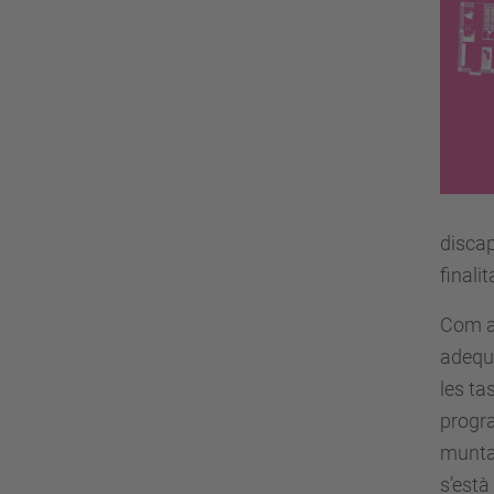
discap
finali
Com a 
adequa
les ta
progra
munta
s’està