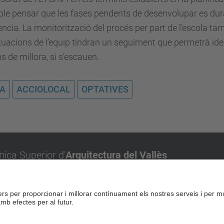
le pensar que les fases pendents de desenvolupar es dur
ència. La monitorització del procés per part de l’escola t
tuacions de l’equip tindran un seguiment que permetrà ide
s de millora, si s’escauen.
RA
ACCIOLOCAL
OPTATIVES
nica Superior d'
Arquitectura del Vallès
olitècnica de Catalunya, UPC BarcelonaTech
nt Cugat del Vallès
rra, 1-15
ugat del Vallès