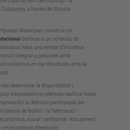
re l’Ajuntament del municipi i la
 Catalunya, a través de l’Escola
’impulsar, dissenyar i construir un
otacional
destinat a un col·lectiu de
sociació Alba, una entitat d'iniciativa
x atenció integral a persones amb
res col·lectius en risc d'exclusió, amb la
ial.
mès determinar la disponibilitat i
uip d’estudiants es planteja realitzar totes
unicació i la definició participada del
àsica de l’edifici i la fabricació i
econòmica, social i ambiental. Actualment,
 en el projecte d’execució.