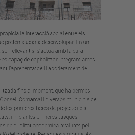
opicia la interacció social entre els
que pretén ajudar a desenvolupar. En un
ser rellevant si s’actua amb la cura i
és capaç de capitalitzar, integrant àrees
tuant l’aprenentatge i l’apoderament de
ealitzada fins al moment, que ha permès
l Consell Comarcal i diversos municipis de
de les primeres fases de projecte i els
ts, i iniciar les primeres tasques
rds de qualitat acadèmica avaluats pel
ació del projecte. Per aquests motius, és