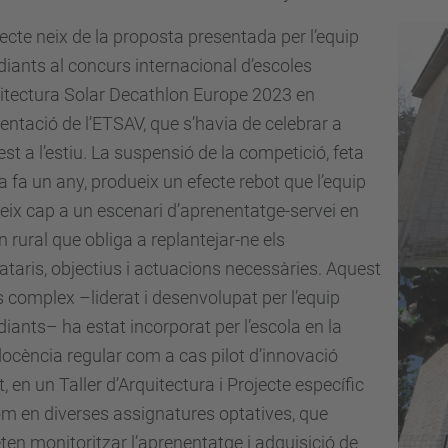
jecte neix de la proposta presentada per l’equip
diants al concurs internacional d’escoles
itectura Solar Decathlon Europe 2023 en
entació de l’ETSAV, que s’havia de celebrar a
st a l’estiu. La suspensió de la competició, feta
a fa un any, produeix un efecte rebot que l’equip
geix cap a un escenari d’aprenentatge-servei en
rn rural que obliga a replantejar-ne els
ataris, objectius i actuacions necessàries. Aquest
 complex –liderat i desenvolupat per l’equip
diants– ha estat incorporat per l’escola en la
ocència regular com a cas pilot d’innovació
, en un Taller d’Arquitectura i Projecte específic
om en diverses assignatures optatives, que
en monitoritzar l’aprenentatge i adquisició de