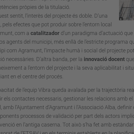
ències pròpies de la titulació.
est sentit, l’interès del projecte és doble. D’una
 pels efectes que pot produir sobre l’entorn local
amunt, com a
catalitzador
d’un paradigma d’actuació que pr
os agents del municipi, més enllà de l’estricte programa 
pi com Agramunt, l’impacte humà i social del projecte pot 
ció necessàries. D’altra banda, per la
innovació docent
que 
eixement a l’entorn del projecte i la seva aplicabilitat i si
diant en el centre del procés.
acitat de l’equip Vibra queda avalada per la trajectòria r
ir els contactes necessaris, gestionar les relacions amb e
ll, amb l’Ajuntament d’Agramunt i l’Associació Alba, definir 
ponents processos de validació per part dels actors implica
rvenció en l’antiga caserna. Tot això s’ha fet amb estànda
sorat de l’ETSAV i en els terminis establerts en la planific