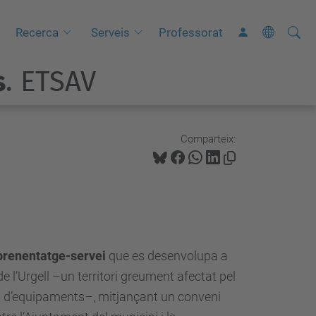
Cerca
C
Recerca
Serveis
Professorat
e
s
. ETSAV
r
c
a
a
Comparteix:
v
a
n
ç
a
prenentatge-servei
que es desenvolupa a
d
 l’Urgell –un territori greument afectat pel
a
 d’equipaments–, mitjançant un conveni
…