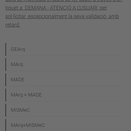
tiquet a
DEMANA - ATENCIÓ A L'USUARI, per
sol·licitar escepcionalment la seva validació amb
retard.
N
GEArq
a
MArq
v
e
MADE
g
MArq + MADE
a
c
MISMeC
i
MArq+MISMeC
ó