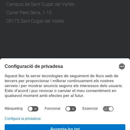
Campus de Sant Cugat del Vallès
Carrer Pere Serra, 1-15
08173 Sant Cugat del Vallès
+34 93 401 79 00
etsav@upc.edu
contacte
on som
segueix-nos