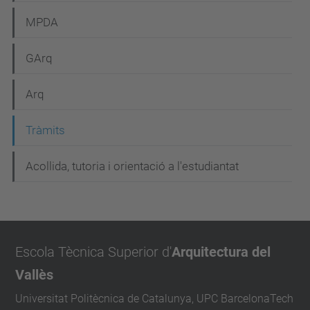
MPDA
GArq
Arq
Tràmits
Acollida, tutoria i orientació a l'estudiantat
Escola Tècnica Superior d'
Arquitectura del
Vallès
Universitat Politècnica de Catalunya, UPC BarcelonaTech