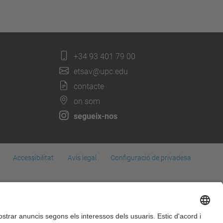
+34 93 401 79 00
etsav@upc.edu
contacte
on som
segueix-nos
Accessibilitat
Avís legal
Configuració de privadesa