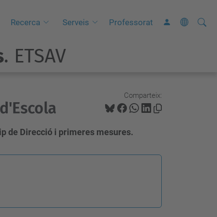
Cerca
C
Recerca
Serveis
Professorat
e
s
. ETSAV
r
c
a
a
Comparteix:
 d'Escola
v
a
quip de Direcció i primeres mesures.
n
ç
a
d
a
…