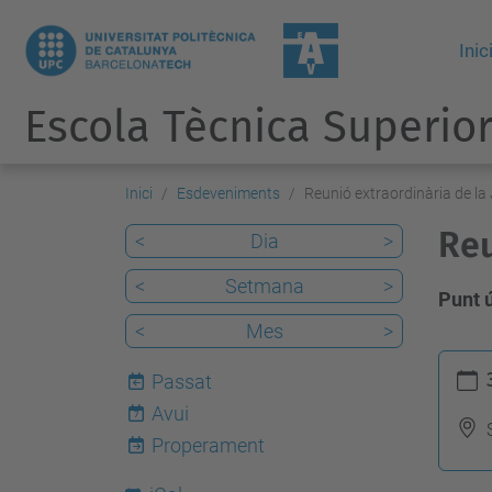
Inic
Escola Tècnica Superior
Inici
Esdeveniments
Reunió extraordinària de la
Reu
<
Dia
>
<
Setmana
>
Punt ú
<
Mes
>
h
Passat
t
Avui
7
t
Properament
p