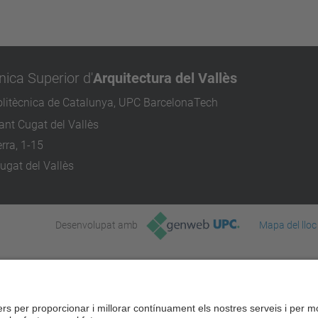
nica Superior d'
Arquitectura del Vallès
olitècnica de Catalunya, UPC BarcelonaTech
nt Cugat del Vallès
rra, 1-15
ugat del Vallès
Desenvolupat amb
Mapa del lloc