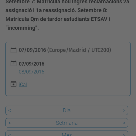
Setembre 7: Matrícula nou ingrés reclamacions 2a
assignació i 1a reassignació. Setembre 8:
Matrícula Qm de tardor estudiants ETSAV i
“incomming”.
h
07/09/2016
(Europe/Madrid / UTC200)
t
t
07/09/2016
08/09/2016
p
s
iCal
:
/
/
<
Dia
>
e
<
Setmana
>
t
s
<
Mes
>