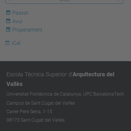
a
Passat
v
Avui
7
.
Properament
u
p
iCal
c
.
e
Escola Tècnica Superior d'
Arquitectura del
d
u
Vallès
/
Universitat Politècnica de Catalunya, UPC BarcelonaTech
c
Campus de Sant Cugat del Vallès
a
Carrer Pere Serra, 1-15
/
08173 Sant Cugat del Vallès
e