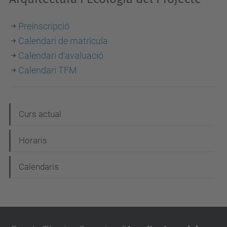
Preinscripció
Calendari de matrícula
Calendari d'avaluació
Calendari TFM
N
Curs actual
a
Horaris
v
e
Calendaris
g
a
c