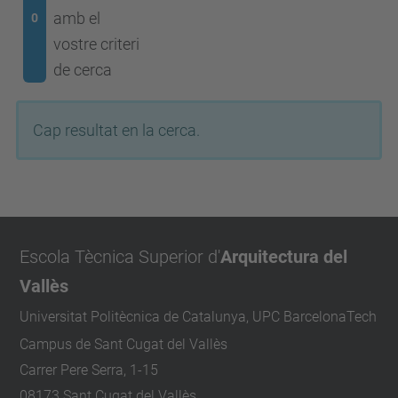
amb el
0
vostre criteri
de cerca
Cap resultat en la cerca.
Escola Tècnica Superior d'
Arquitectura del
Vallès
Universitat Politècnica de Catalunya, UPC BarcelonaTech
Campus de Sant Cugat del Vallès
Carrer Pere Serra, 1-15
08173 Sant Cugat del Vallès