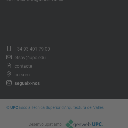
+34 93 401 79 00
etsav@upc.edu
contacte
on som
segueix-nos
© UPC
Escola Tècnica Superior d'Arquitectura del Vallès
Desenvolupat amb