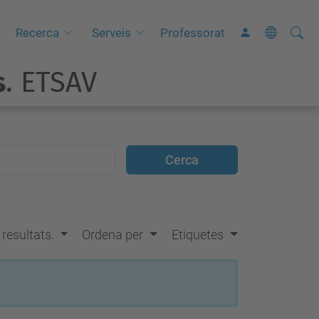
Cerca
C
Recerca
Serveis
Professorat
e
s
. ETSAV
r
c
a
a
v
a
n
ç
s resultats.
Ordena per
Etiquetes
a
d
a
…