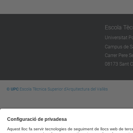
Escola Tèc
Universitat P
Campus de Sa
Carrer Pere Se
08173 Sant C
© UPC
Escola Tècnica Superior d'Arquitectura del Vallès