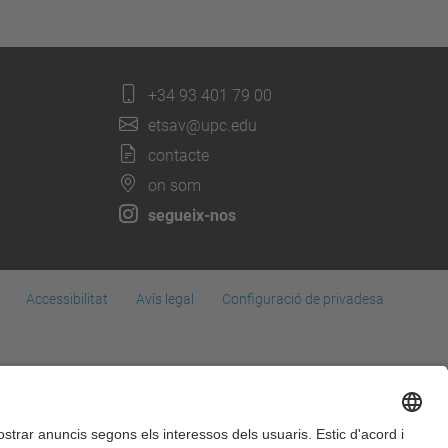
+34 93 401 79 00
etsav@upc.edu
contacte
on som
segueix-nos
Accessibilitat
Avís legal
Configuració de privadesa