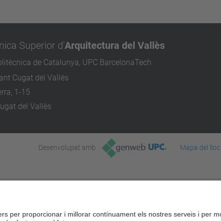
nica Superior d'
Arquitectura del Vallès
olitècnica de Catalunya, UPC BarcelonaTech
nt Cugat del Vallès
rra, 1-15
ugat del Vallès
Desenvolupat amb
Mapa del lloc