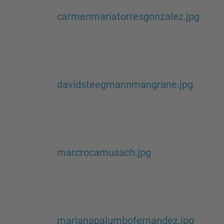
carmenmariatorresgonzalez.jpg
davidsteegmannmangrane.jpg
marcrocamusach.jpg
marianapalumbofernandez.jpg