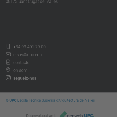
08173 Sant Cugat del Vallès
+34 93 401 79 00
etsav@upc.edu
contacte
on som
segueix-nos
© UPC
Escola Tècnica Superior d'Arquitectura del Vallès
Desenvolupat amb