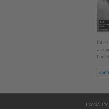
l’ober
a la c
barce
conf
Escola Tèc