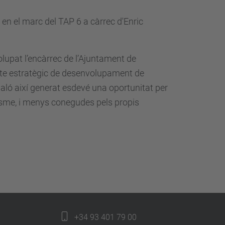
n el marc del TAP 6 a càrrec d'Enric
lupat l’encàrrec de l’Ajuntament de
ecte estratègic de desenvolupament de
aló així generat esdevé una oportunitat per
risme, i menys conegudes pels propis
+34 93 401 79 00