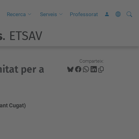
Cerca
C
Recerca
Serveis
Professorat
e
s
. ETSAV
r
c
a
a
Comparteix:
itat per a
v
a
n
ç
a
Sant Cugat)
d
a
…