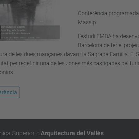
Conferència programada e
Massip.
L’estudi EMBA ha desenvo
Barcelona de fer el proj
tura de les dues mançanes davant la Sagrada Família. El S
iutat per redefinir una de les zones més castigades pel tu
lonins
erència
nica Superior d'
Arquitectura del Vallès