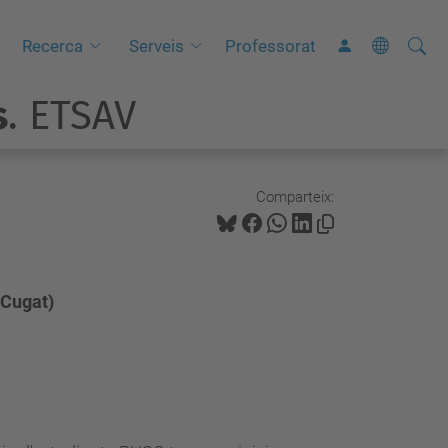
Cerca
C
Recerca
Serveis
Professorat
e
s
. ETSAV
r
c
a
a
Comparteix:
v
a
n
 Cugat)
ç
a
d
a
…