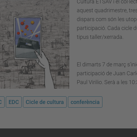
Cultura ETSAV i el col·lec
aquest quadrimestre, tres
dispars com són les utopies
participació. Cada cicle 
tipus taller/xerrada.
El dimarts 7 de març s'inic
participació de Juan Car
Paul Virilio. Serà a les 10
C
EDC
Cicle de cultura
conferència