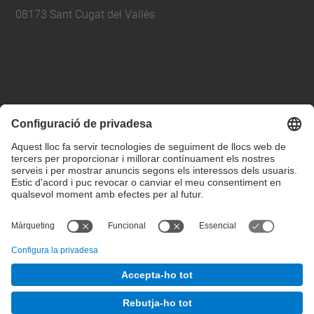
08173 Sant Cugat del Vallès
+34 93 401 79 00
etsav@upc.edu
contacte
on som
segueix-nos
© UPC
Escola Tècnica Superior d'Arquitectura del Vallès