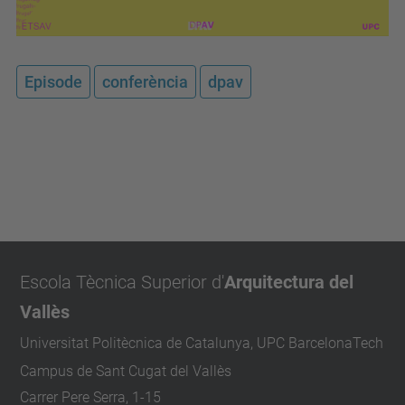
Episode
conferència
dpav
Escola Tècnica Superior d'
Arquitectura del
Vallès
Universitat Politècnica de Catalunya, UPC BarcelonaTech
Campus de Sant Cugat del Vallès
Carrer Pere Serra, 1-15