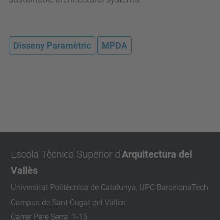
Disseny Paramètric
MPDA
Escola Tècnica Superior d'
Arquitectura del
Vallès
Universitat Politècnica de Catalunya, UPC BarcelonaTech
Campus de Sant Cugat del Vallès
Carrer Pere Serra, 1-15