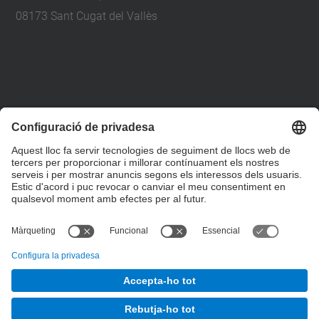
08173 Sant Cugat del Vallès
+34 93 401 79 00
etsav@upc.edu
contacte
on som
segueix-nos
© UPC
Escola Tècnica Superior d'Arquitectura del Vallès