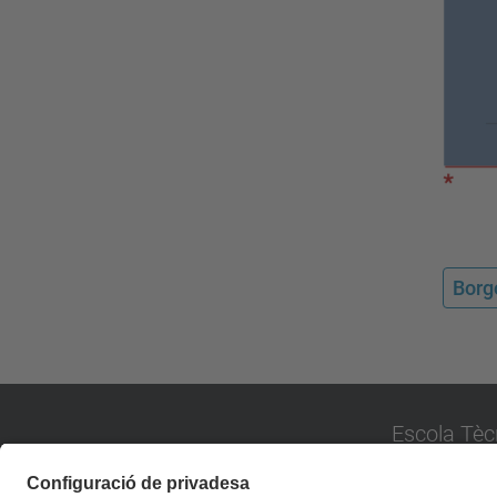
Borg
Escola Tèc
Universitat P