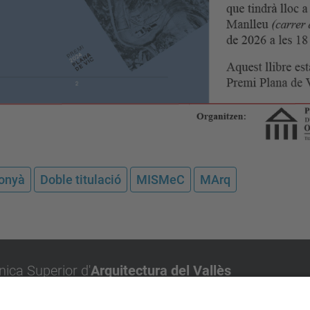
onyà
Doble titulació
MISMeC
MArq
nica Superior d'
Arquitectura del Vallès
olitècnica de Catalunya, UPC BarcelonaTech