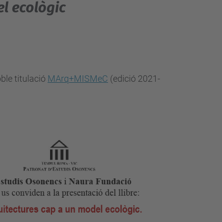
l ecològic
ble titulació
MArq+MISMeC
(edició 2021-