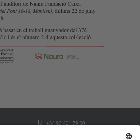
+34 93 401 79 00
etsav@upc.edu