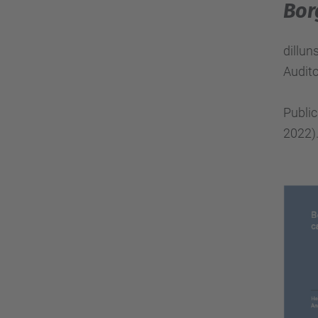
Bor
dillun
Audit
Public
2022)