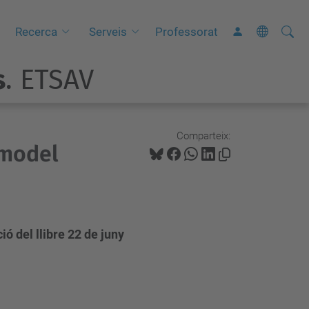
Cerca
C
Recerca
Serveis
Professorat
e
s
. ETSAV
r
c
a
a
Comparteix:
 model
v
a
n
ç
a
ió del llibre 22 de juny
d
a
…