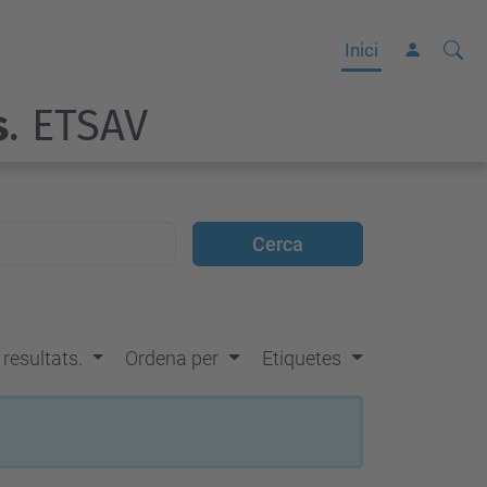
Cerca
C
Inici
e
s
. ETSAV
r
c
a
a
v
a
n
ç
s resultats.
Ordena per
Etiquetes
a
d
a
…