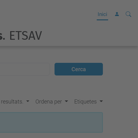
Cerca
C
Inici
e
s
. ETSAV
r
c
a
a
v
a
n
ç
s resultats.
Ordena per
Etiquetes
a
d
a
…