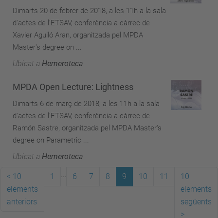
Dimarts 20 de febrer de 2018, a les 11h a la sala
d'actes de l'ETSAV, conferència a càrrec de
Xavier Aguiló Aran, organitzada pel MPDA
Master's degree on ...
Ubicat a
Hemeroteca
MPDA Open Lecture: Lightness
Dimarts 6 de març de 2018, a les 11h a la sala
d'actes de l'ETSAV, conferència a càrrec de
Ramón Sastre, organitzada pel MPDA Master's
degree on Parametric ...
Ubicat a
Hemeroteca
...
<
10
1
6
7
8
9
10
11
10
elements
elements
anteriors
següents
>