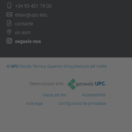
+34 93 401 79 00
etsav@upc.edu
contacte
on som
segueix-nos
© UPC
Escola Tècnica Superior d'Arquitectura del Vallès
Desenvolupat amb
Mapa del lloc
Accessibilitat
Avís legal
Configuració de privadesa