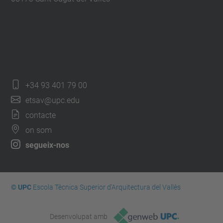
+34 93 401 79 00
etsav@upc.edu
contacte
on som
segueix-nos
© UPC
Escola Tècnica Superior d'Arquitectura del Vallès
Desenvolupat amb