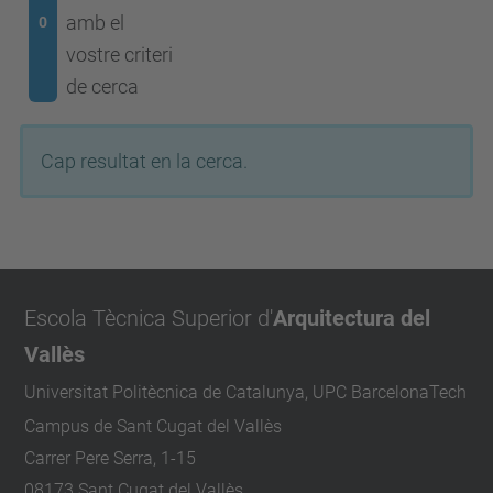
amb el
0
vostre criteri
de cerca
Cap resultat en la cerca.
Escola Tècnica Superior d'
Arquitectura del
Vallès
Universitat Politècnica de Catalunya, UPC BarcelonaTech
Campus de Sant Cugat del Vallès
Carrer Pere Serra, 1-15
08173 Sant Cugat del Vallès