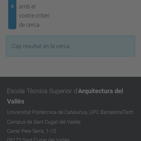
amb el
0
vostre criteri
de cerca
Cap resultat en la cerca.
Escola Tècnica Superior d'
Arquitectura del
Vallès
Universitat Politècnica de Catalunya, UPC BarcelonaTech
Campus de Sant Cugat del Vallès
Carrer Pere Serra, 1-15
08173 Sant Cugat del Vallès