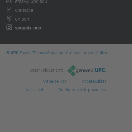
etsav@upc.edu
contacte
on som
segueix-nos
© UPC
Escola Tècnica Superior d'Arquitectura del Vallès
Desenvolupat amb
Mapa del lloc
Accessibilitat
Avís legal
Configuració de privadesa