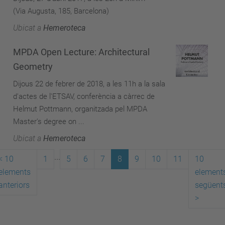
(Via Augusta, 185, Barcelona)
Ubicat a
Hemeroteca
MPDA Open Lecture: Architectural
Geometry
Dijous 22 de febrer de 2018, a les 11h a la sala
d'actes de l'ETSAV, conferència a càrrec de
Helmut Pottmann, organitzada pel MPDA
Master's degree on ...
Ubicat a
Hemeroteca
...
<
10
1
5
6
7
8
9
10
11
10
elements
element
anteriors
següent
>