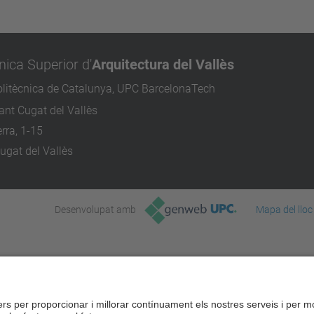
nica Superior d'
Arquitectura del Vallès
olitècnica de Catalunya, UPC BarcelonaTech
nt Cugat del Vallès
rra, 1-15
ugat del Vallès
Desenvolupat amb
Mapa del lloc