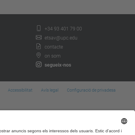
+34 93 401 79 00
etsav@upc.edu
contacte
on som
segueix-nos
Accessibilitat
Avís legal
Configuració de privadesa