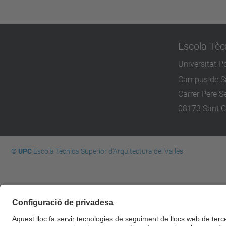
Escola Tèc
Universitat P
Campus de Sa
Carrer Pere Se
08173 Sant C
© UPC
Escola Tècnica Superior d'Arquitectura del Vallès