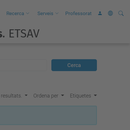
Cerca
C
Recerca
Serveis
Professorat
e
s
. ETSAV
r
c
a
a
v
a
n
ç
s resultats.
Ordena per
Etiquetes
a
d
a
…