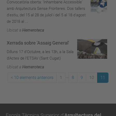
Convocatòria oberta: 'Inhambane Accessible'
amb Arquitectura Sense Fronteres. Dos tallers
d'estiu, del 15 al 28 de juliol i del 5 al 18 d'agost
de 2018 al ...
Ubicat a
Hemeroteca
Xerrada sobre 'Assaig General'
Dilluns 17 d'Octubre, a les 13h, a la Sala
d'Actes de l'ETSAV (Sant Cugat)
Ubicat a
Hemeroteca
...
<
10 elements anteriors
1
8
9
10
11
Escola Tècnica Superior d'
Arquitectura del