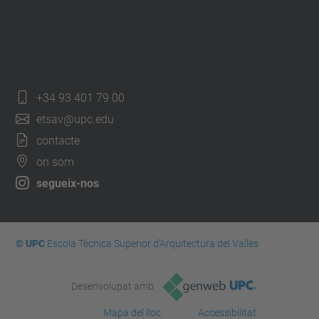
+34 93 401 79 00
etsav@upc.edu
contacte
on som
segueix-nos
© UPC
Escola Tècnica Superior d'Arquitectura del Vallès
Desenvolupat amb
Mapa del lloc
Accessibilitat