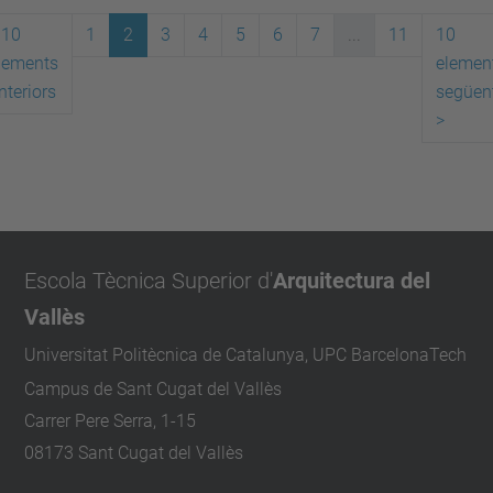
10
1
2
3
4
5
6
7
...
11
10
lements
elemen
nteriors
següen
>
Escola Tècnica Superior d'
Arquitectura del
Vallès
Universitat Politècnica de Catalunya, UPC BarcelonaTech
Campus de Sant Cugat del Vallès
Carrer Pere Serra, 1-15
08173 Sant Cugat del Vallès