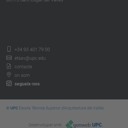
+34 93 401 79 00
etsav@upc.edu
contacte
on som
segueix-nos
© UPC
Escola Tècnica Superior d'Arquitectura del Vallès
Desenvolupat amb