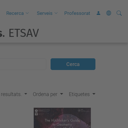
Cerca
C
Recerca
Serveis
Professorat
e
s
. ETSAV
r
c
a
a
v
a
n
ç
s resultats.
Ordena per
Etiquetes
a
d
a
…