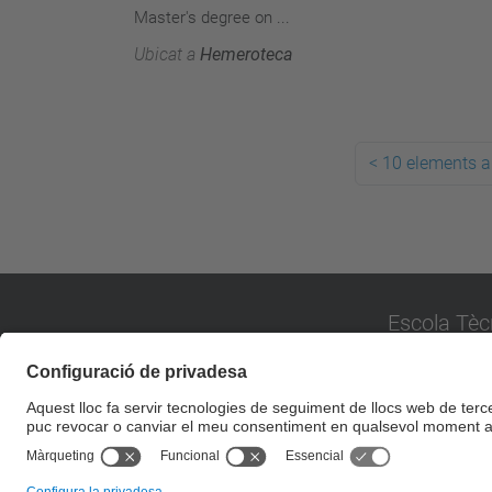
Master's degree on ...
Ubicat a
Hemeroteca
<
10 elements a
Escola Tèc
Universitat P
Campus de Sa
Carrer Pere Se
08173 Sant C