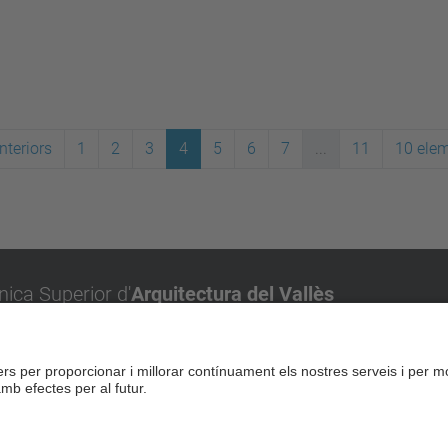
nteriors
1
2
3
4
5
6
7
...
11
10 ele
nica Superior d'
Arquitectura del Vallès
olitècnica de Catalunya, UPC BarcelonaTech
nt Cugat del Vallès
rra, 1-15
ugat del Vallès