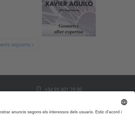
ments següents
>
+34 93 401 79 00
etsav@upc.edu
contacte
on som
segueix-nos