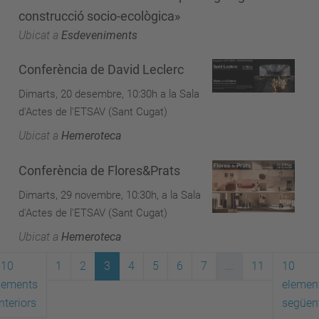
construcció socio-ecològica»
Ubicat a
Esdeveniments
Conferència de David Leclerc
Dimarts, 20 desembre, 10:30h a la Sala
d'Actes de l'ETSAV (Sant Cugat)
Ubicat a
Hemeroteca
Conferència de Flores&Prats
Dimarts, 29 novembre, 10:30h, a la Sala
d'Actes de l'ETSAV (Sant Cugat)
Ubicat a
Hemeroteca
10
1
2
3
4
5
6
7
...
11
10
lements
elemen
nteriors
següen