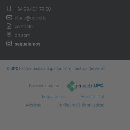
+34 93 401 79 00
etsav@upc.edu
contacte
on som
segueix-nos
© UPC
Escola Tècnica Superior d'Arquitectura del Vallès
Desenvolupat amb
Mapa del lloc
Accessibilitat
Avís legal
Configuració de privadesa