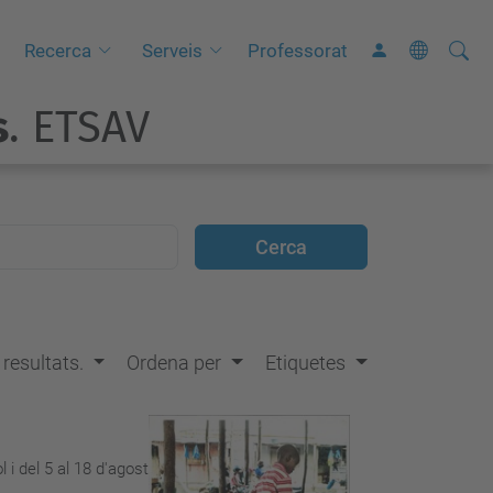
Cerca
C
Recerca
Serveis
Professorat
e
s
. ETSAV
r
c
a
a
v
a
n
ç
s resultats.
Ordena per
Etiquetes
a
d
a
…
 i del 5 al 18 d'agost