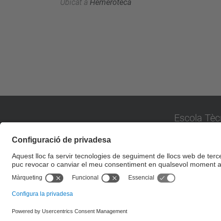
Ubicat a
Hemeroteca
Escola Tèc
Universitat P
Campus de Sa
Carrer Pere Se
08173 Sant C
© UPC
Escola Tècnica Superior d'Arquitectura del Vallès