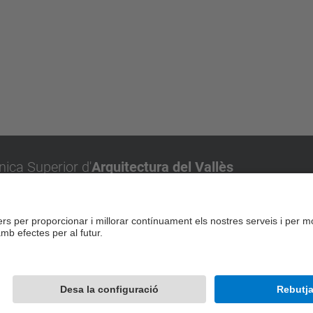
nica Superior d'
Arquitectura del Vallès
olitècnica de Catalunya, UPC BarcelonaTech
nt Cugat del Vallès
rra, 1-15
ugat del Vallès
Desenvolupat amb
Mapa del lloc