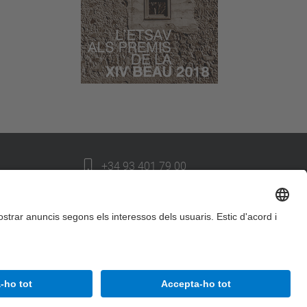
+34 93 401 79 00
etsav@upc.edu
contacte
on som
segueix-nos
Accessibilitat
Avís legal
Configuració de privadesa