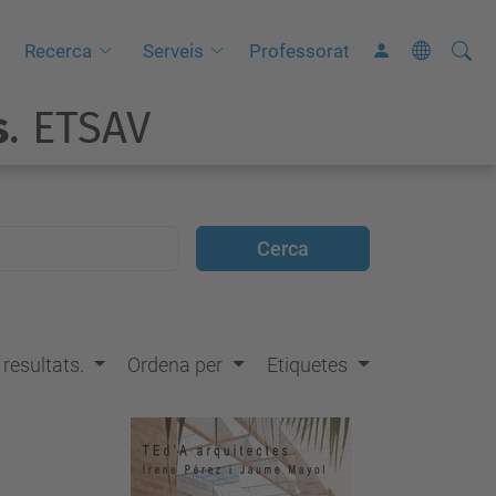
Cerca
C
Recerca
Serveis
Professorat
e
s
. ETSAV
r
c
a
a
v
a
n
ç
s resultats.
Ordena per
Etiquetes
a
d
a
…