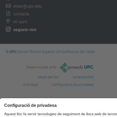
etsav@upc.edu
contacte
on som
segueix-nos
© UPC
Escola Tècnica Superior d'Arquitectura del Vallès
Desenvolupat amb
Mapa del lloc
Accessibilitat
Avís legal
Configuració de privadesa